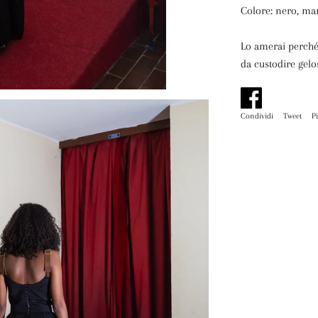
Colore: nero, m
Lo amerai perché
da custodire gel
Condividi
Condividi
Tweet
Tw
P
su
su
Facebook
Tw