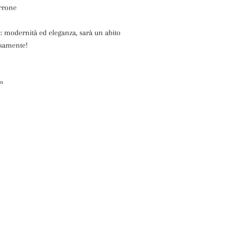
arrone
: modernità ed eleganza, sarà un abito
osamente!
itta
in
Pinna
su
itter
Pinterest