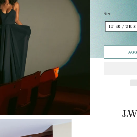
Size
IT 40 / 
AGG
J.