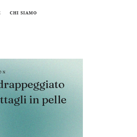
ACCEDI
CERCA
CARRELLO
E
CHI SIAMO
ON
drappeggiato
tagli in pelle