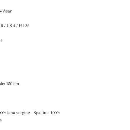
to-Wear
UK 8 / US 4 / EU 36
me
ale: 150 cm
0% lana vergine - Spalline: 100%
ra