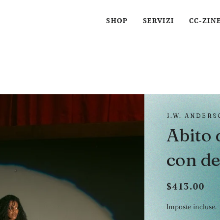
SHOP
SERVIZI
CC-ZIN
J.W. ANDERS
Abito 
con det
$413.00
Prezzo
Prezzo
di
scontato
Imposte incluse.
listino