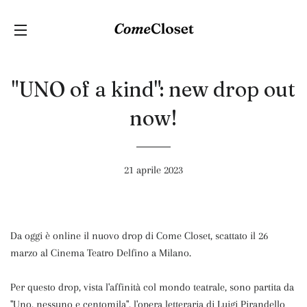
C
NAVIGAZIONE DEL SITO
"UNO of a kind": new drop out
now!
21 aprile 2023
Da oggi è online il nuovo drop di Come Closet, scattato il 26
marzo al Cinema Teatro Delfino a Milano.
Per questo drop, vista l'affinità col mondo teatrale, sono partita da
"Uno, nessuno e centomila", l'opera letteraria di Luigi Pirandello