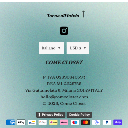
Torna all'inizio
Lingua
Valuta
Italiano
USD $
COME CLOSET
P. IVA 02690640392
REA MI-2629758
Via Gattamelata 6, Milano 20149 ITALY
hello@comecloset.com
© 2026,
Come Closet
Metodi
Privacy Policy
Cookie Policy
di