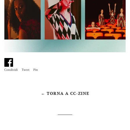
Condividi
Condividi
Tweet
Twitta
Pin
Pinna
su
su
su
Facebook
Twitter
Pinterest
← TORNA A CC-ZINE