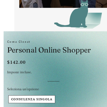
Come Closet
Personal Online Shopper
$142.00
Prezzo
Prezzo
di
scontato
Imposte incluse.
listino
Seleziona un'opzione
CONSULENZA SINGOLA