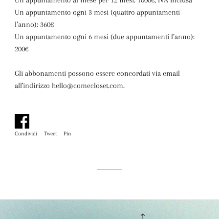
Un appuntamento al mese per 12 mesi: 1000€, IVA inclusa
Un appuntamento ogni 3 mesi (quattro appuntamenti
l’anno): 360€
Un appuntamento ogni 6 mesi (due appuntamenti l’anno):
200€
Gli abbonamenti possono essere concordati via email
all'indirizzo hello@comecloset.com.
Condividi
Condividi
Tweet
Twitta
Pin
Pinna
su
su
su
Facebook
Twitter
Pinterest