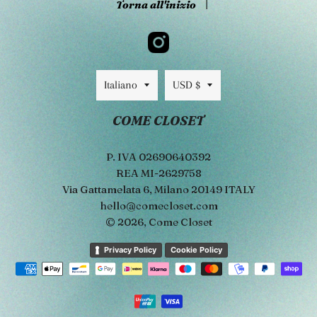
Torna all'inizio
Lingua
Valuta
Italiano
USD $
COME CLOSET
P. IVA 02690640392
REA MI-2629758
Via Gattamelata 6, Milano 20149 ITALY
hello@comecloset.com
© 2026,
Come Closet
Metodi
Privacy Policy
Cookie Policy
di
pagamento