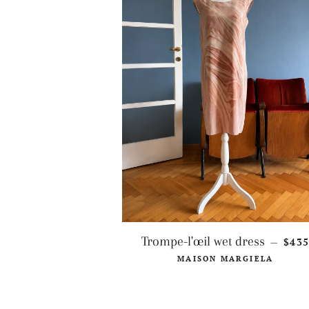
PRE
Trompe-l'œil wet dress
$43
—
MAISON MARGIELA