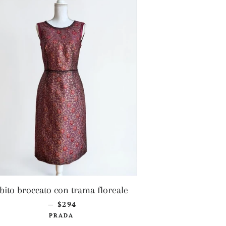
INO
bito broccato con trama floreale
PREZZO DI LISTINO
$294
—
PRADA