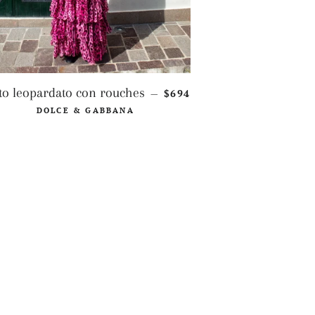
PREZZO DI LISTINO
to leopardato con rouches
$694
—
DOLCE & GABBANA