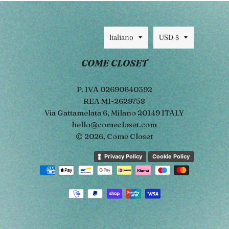
Lingua
Valuta
Italiano
USD $
COME CLOSET
P. IVA 02690640392
REA MI-2629758
Via Gattamelata 6, Milano 20149 ITALY
hello@comecloset.com
© 2026,
Come Closet
Metodi
Privacy Policy
Cookie Policy
di
pagament