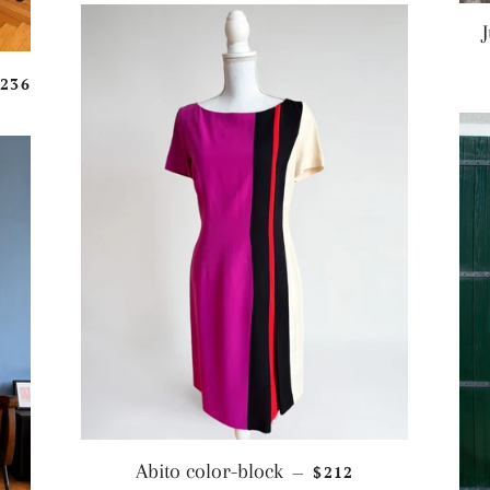
REZZO DI LISTINO
236
PREZZO DI LISTINO
Abito color-block
$212
—