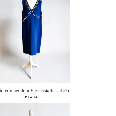
PREZZO DI LISTINO
to con scollo a V e cristalli
$271
—
PRADA