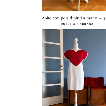
P
Abito con pois dipinti a mano
$
—
DOLCE & GABBANA