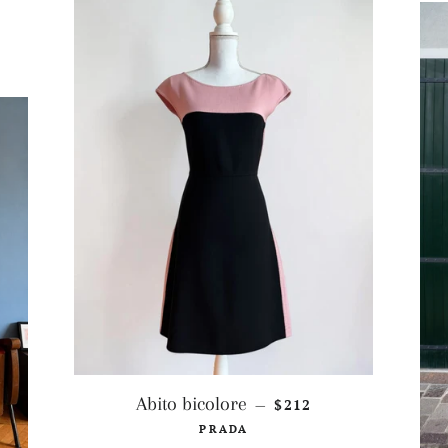
PREZZO DI LISTINO
Abito bicolore
$212
—
PRADA