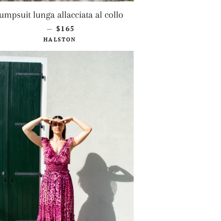
Jumpsuit lunga allacciata al collo
PREZZO DI LISTINO
$165
—
HALSTON