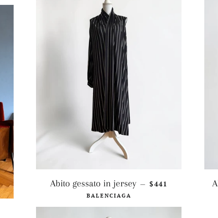
PREZZO DI LIST
Abito gessato in jersey
A
$441
—
BALENCIAGA
O DI LISTINO