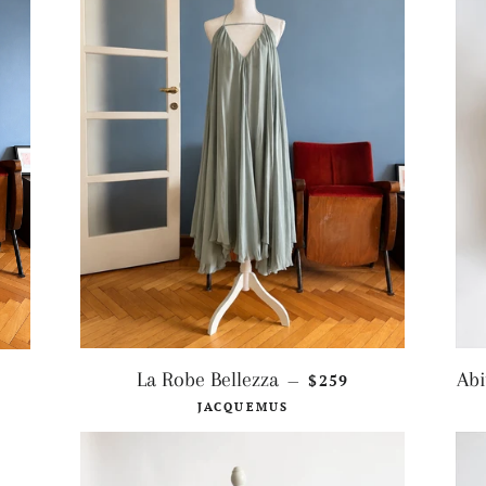
ZZO DI LISTINO
PREZZO DI LISTINO
La Robe Bellezza
Abi
5
$259
—
JACQUEMUS