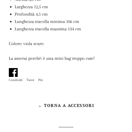
Larghezza 12,5 cm
Profondità 4,5 cm
Lunghezza tracolla minima 106 cm
Lunghezza tracolla massima 134 cm
Colore: viola scuro
La amerai perché: è una mini bag troppo cute!
Condividi
Condividi
Tweet
Twitta
Pin
Pinna
su
su
su
Facebook
Twitter
Pinterest
← TORNA A ACCESSORI