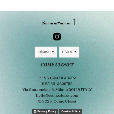
Torna all'inizio
Lingua
Valuta
Italiano
USD $
COME CLOSET
P. IVA 02690640392
REA MI-2629758
Via Gattamelata 6, Milano 20149 ITALY
hello@comecloset.com
© 2026,
Come Closet
Metodi
Privacy Policy
Cookie Policy