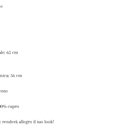
me
ale: 62 cm
nica: 56 cm
ento
00% cupro
:
renderà allegro il tuo look!