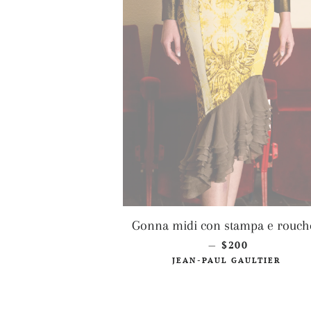
Gonna midi con stampa e rouch
PREZZO DI LIS
$200
—
JEAN-PAUL GAULTIER