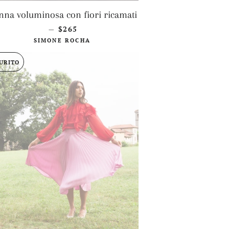
na voluminosa con fiori ricamati
PREZZO DI LISTINO
$265
—
SIMONE ROCHA
URITO