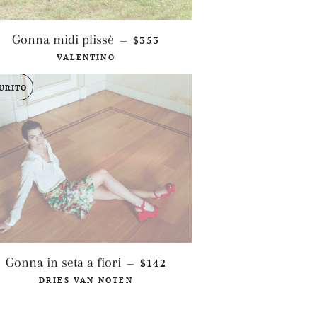
PREZZO DI LISTINO
Gonna midi plissè
$353
—
VALENTINO
URITO
PREZZO DI LISTINO
Gonna in seta a fiori
$142
—
DRIES VAN NOTEN