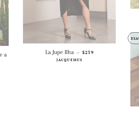
ESA
PREZZO DI LISTINO
La Jupe Ilha
$259
—
e a
JACQUEMUS
 LISTINO