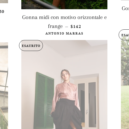
Gon
EZZO DI LISTINO
30
Gonna midi con motivo orizzontale e
PREZZO DI LISTINO
frange
$142
—
ANTONIO MARRAS
ESA
ESAURITO