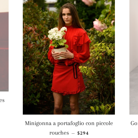
es
TINO
Minigonna a portafoglio con piccole
Go
PREZZO DI LISTINO
rouches
$294
—