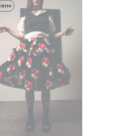
URITO