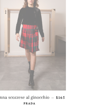
PREZZO DI LISTINO
nna scozzese al ginocchio
$165
—
PRADA