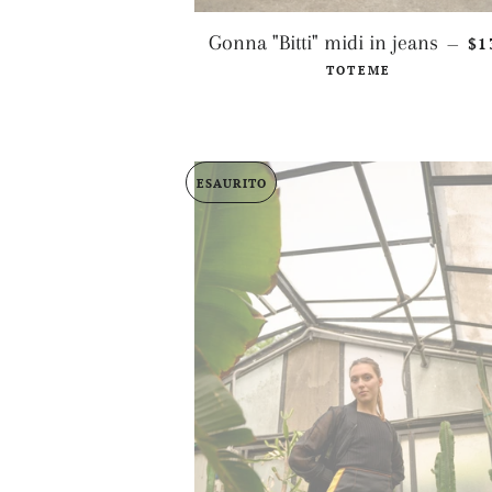
PR
Gonna "Bitti" midi in jeans
$1
—
TOTEME
ESAURITO