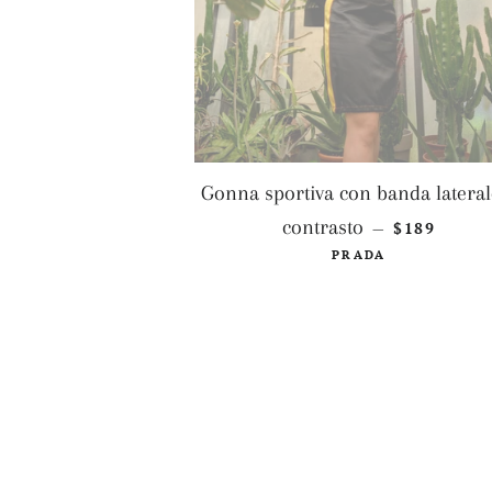
Gonna sportiva con banda lateral
PREZZO DI
contrasto
$189
—
PRADA