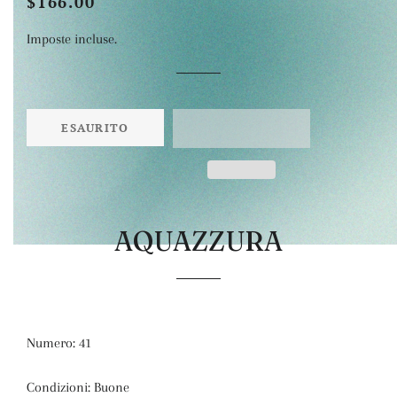
$166.00
Prezzo
Prezzo
di
scontato
Imposte incluse.
listino
ESAURITO
AQUAZZURA
Numero: 41
Condizioni: Buone