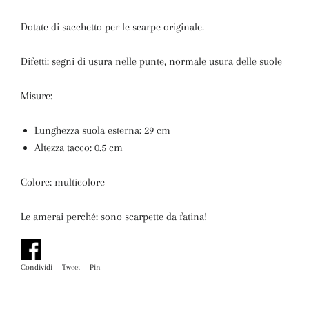
Dotate di sacchetto per le scarpe originale.
Difetti: segni di usura nelle punte, normale usura delle suole
Misure:
Lunghezza suola esterna: 29 cm
Altezza tacco: 0.5 cm
Colore: multicolore
Le amerai perché: sono scarpette da fatina!
Condividi
Condividi
Tweet
Twitta
Pin
Pinna
su
su
su
Facebook
Twitter
Pinterest