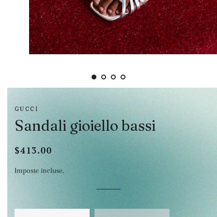
GUCCI
Sandali gioiello bassi
$413.00
Prezzo
Prezzo
di
scontato
Imposte incluse.
listino