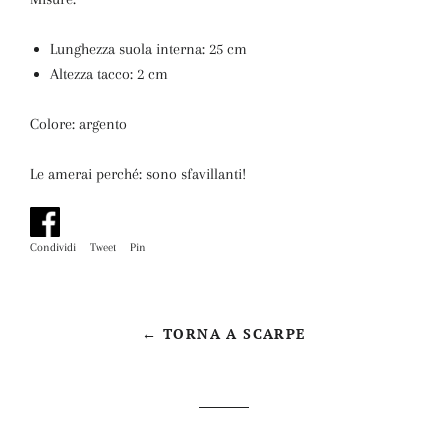
Lunghezza suola interna: 25 cm
Altezza tacco: 2 cm
Colore: argento
Le amerai perché: sono sfavillanti!
Condividi
Condividi
Tweet
Twitta
Pin
Pinna
su
su
su
Facebook
Twitter
Pinterest
← TORNA A SCARPE