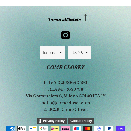
Torna all'inizio
Lingua
Valuta
Italiano
USD $
COME CLOSET
P. IVA 02690640392
REA MI-2629758
Via Gattamelata 6, Milano 20149 ITALY
hello@comecloset.com
© 2026,
Come Closet
Metodi
Privacy Policy
Cookie Policy
di