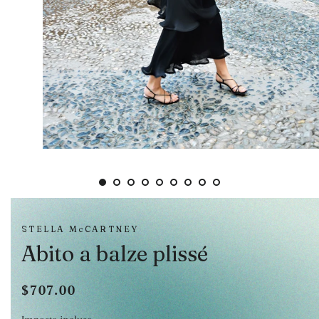
STELLA McCARTNEY
Abito a balze plissé
$707.00
Prezzo
Prezzo
di
scontato