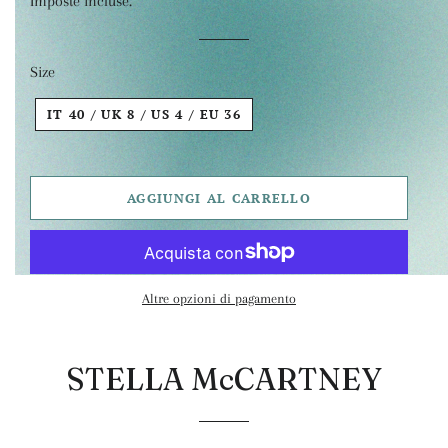
Imposte incluse.
listino
Size
IT 40 / UK 8 / US 4 / EU 36
AGGIUNGI AL CARRELLO
Altre opzioni di pagamento
STELLA McCARTNEY