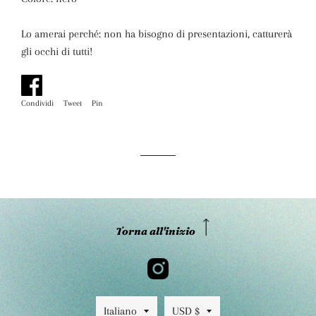
Lo amerai perché:
non ha bisogno di presentazioni, catturerà
gli occhi di tutti!
Condividi
Condividi
Tweet
Twitta
Pin
Pinna
su
su
su
Facebook
Twitter
Pinterest
Torna all'inizio
Lingua
Valuta
Italiano
USD $