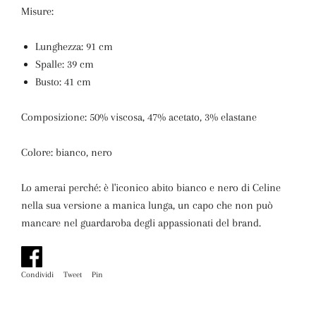
Misure:
Lunghezza: 91 cm
Spalle: 39 cm
Busto: 41 cm
Composizione: 50% viscosa, 47% acetato, 3% elastane
Colore: bianco, nero
Lo amerai perché: è l'iconico abito bianco e nero di Celine
nella sua versione a manica lunga, un capo che non può
mancare nel guardaroba degli appassionati del brand.
Condividi
Condividi
Tweet
Twitta
Pin
Pinna
su
su
su
Facebook
Twitter
Pinterest