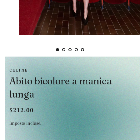
CELINE
Abito bicolore a manica
lunga
$212.00
Prezzo
Prezzo
di
scontato
Imposte incluse.
listino