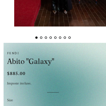
FENDI
Abito "Galaxy"
$885.00
Prezzo
Prezzo
di
scontato
Imposte incluse.
listino
Size