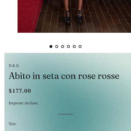
D&G
Abito in seta con rose rosse
$177.00
Prezzo
Prezzo
di
scontato
Imposte incluse.
listino
Size