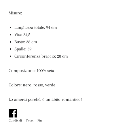
Misure:
Lunghezza totale: 94 cm
Vita: 34,5
Busto: 38 cm
Spalle: 39
Circonferenza braccio: 28 cm
Composizione: 100% seta
Colore: nero, rosso, verde
Lo amerai perché: è un abito romantico!
Condividi
Condividi
Tweet
Twitta
Pin
Pinna
su
su
su