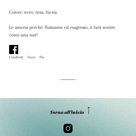
Colore: nero, rosa, fucsia
Lo amerai perché: fluttuante ed esagerato, ti farà sentire
come una star!
Condividi
Condividi
Tweet
Twitta
Pin
Pinna
su
su
su
Facebook
Twitter
Pinterest
Torna all'inizio