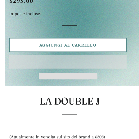
$295.00
Prezzo
Prezzo
di
scontato
Imposte incluse.
listino
AGGIUNGI AL CARRELLO
LA DOUBLE J
(Attualmente in vendita sul sito del brand a 630€)