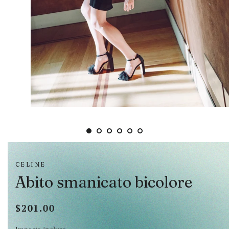
CELINE
Abito smanicato bicolore
$201.00
Prezzo
Prezzo
di
scontato