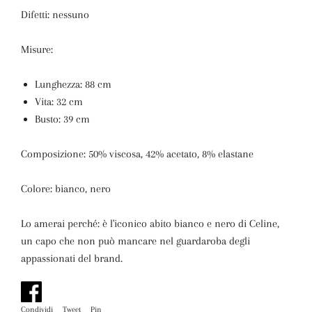
Difetti: nessuno
Misure:
Lunghezza: 88 cm
Vita: 32 cm
Busto: 39 cm
Composizione: 50% viscosa, 42% acetato, 8% elastane
Colore: bianco, nero
Lo amerai perché: è l'iconico abito bianco e nero di Celine,
un capo che non può mancare nel guardaroba degli
appassionati del brand.
Condividi
Condividi
Tweet
Twitta
Pin
Pinna