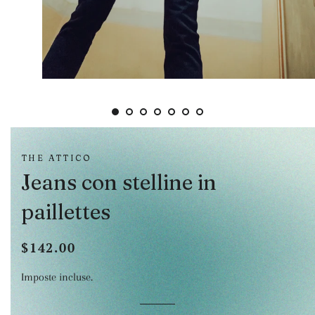
THE ATTICO
Jeans con stelline in
paillettes
$142.00
Prezzo
Prezzo
di
scontato
Imposte incluse.
listino