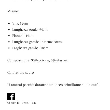
Misure:
Vita: 32cm
Lunghezza totale: 94cm
Fianchi: 44cm
Lunghezza gamba interna: 68cm
Larghezza gamba: 18cm
Composizione: 95% cotone, 5% elastan
Colore: blu scuro
Li amerai perché: daranno un tocco scintillante al tuo outfit!
Condividi
Condividi
Tweet
Twitta
Pin
Pinna
su
su
su