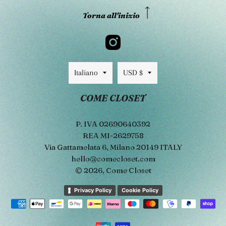
Torna all'inizio
Lingua
Valuta
Italiano
USD $
COME CLOSET
P. IVA 02690640392
REA MI-2629758
Via Gattamelata 6, Milano 20149 ITALY
hello@comecloset.com
© 2026,
Come Closet
Metodi
Privacy Policy
Cookie Policy
di
pagamento