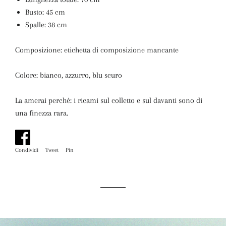
Busto: 45 cm
Spalle: 38 cm
Composizione: etichetta di composizione mancante
Colore: bianco, azzurro, blu scuro
La amerai perché: i ricami sul colletto e sul davanti sono di
una finezza rara.
Condividi
Condividi
Tweet
Twitta
Pin
Pinna
su
su
su
Facebook
Twitter
Pinterest