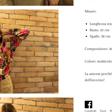
Misure:
Lunghezza tot
Busto: 43 cm
Spalle: 38 cm
Composizione: 4
Colore: multicolo
La amerai perché:
dell'inverno!
Condividi
Condividi
Tweet
Tw
P