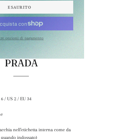
ESAURITO
tre opzioni di pagamento
PRADA
 6 / US 2 / EU 34
me
macchia nell'etichetta interna come da
e quando indossato)