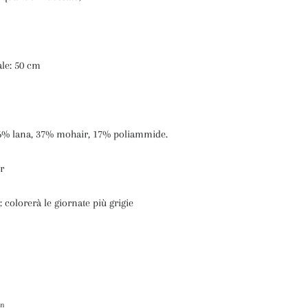
ale: 50 cm
6% lana, 37% mohair, 17% poliammide.
r
 colorerà le giornate più grigie
itta
in
Pinna