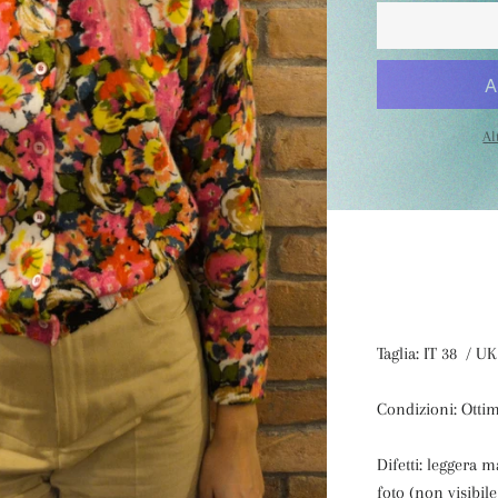
Al
Taglia: IT 38 / UK
Condizioni: Otti
Difetti: leggera 
foto (non visibil