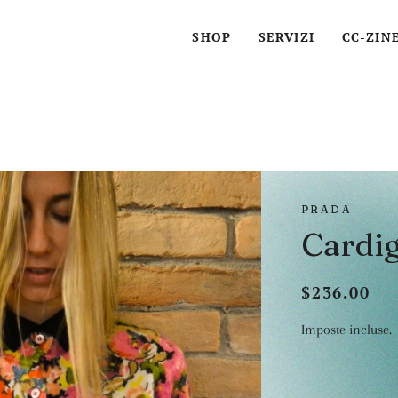
SHOP
SERVIZI
CC-ZIN
PRADA
Cardig
$236.00
Prezzo
Prezzo
di
scontato
Imposte incluse.
listino