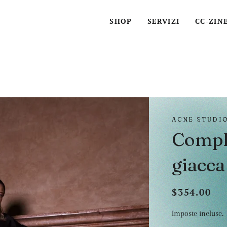
SHOP
SERVIZI
CC-ZIN
ACNE STUDI
Compl
giacca
$354.00
Prezzo
Prezzo
di
scontato
Imposte incluse.
listino