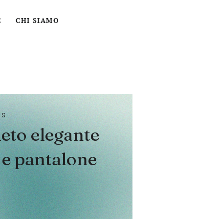
ACCEDI
CERCA
CARRELLO
E
CHI SIAMO
OS
eto elegante
 e pantalone