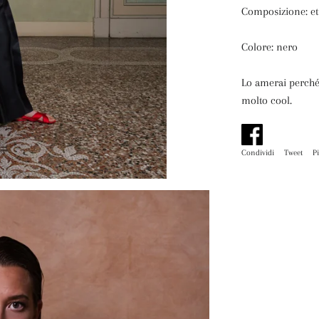
Composizione: et
Colore: nero
Lo amerai perché
molto cool.
Condividi
Condividi
Tweet
Tw
P
su
su
Facebook
Tw