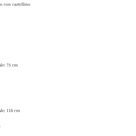
o con cartellino
ale: 73 cm
ale: 118 cm
m