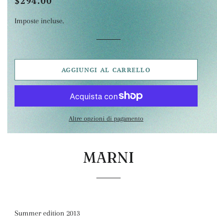
$294.00
di
scontato
Imposte incluse.
listino
AGGIUNGI AL CARRELLO
Altre opzioni di pagamento
MARNI
Summer edition 2013