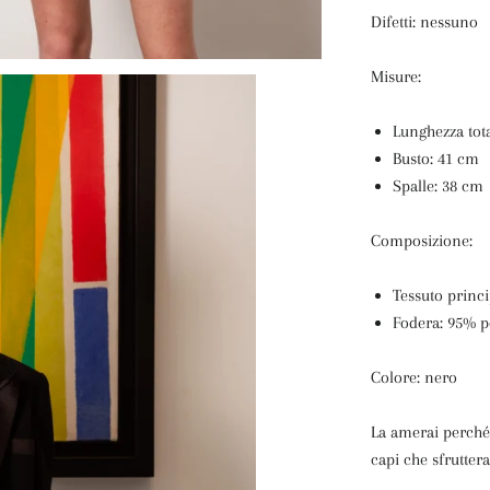
Difetti: nessuno
Misure:
Lunghezza tot
Busto: 41 cm
Spalle: 38 cm
Composizione:
Tessuto princi
Fodera: 95% p
Colore: nero
La amerai perché
capi che sfruttera