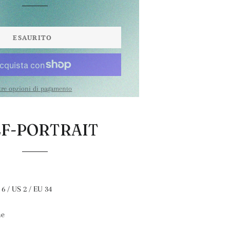
ESAURITO
tre opzioni di pagamento
LF-PORTRAIT
 6 / US 2 / EU 34
me