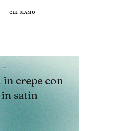
ACCEDI
CERCA
CARRELLO
E
CHI SIAMO
AIT
 in crepe con
 in satin