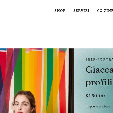
SHOP
SERVIZI
CC-ZIN
SELF-PORTR
Giacca
profili
$130.00
Prezzo
Prezzo
di
scontato
Imposte incluse.
listino