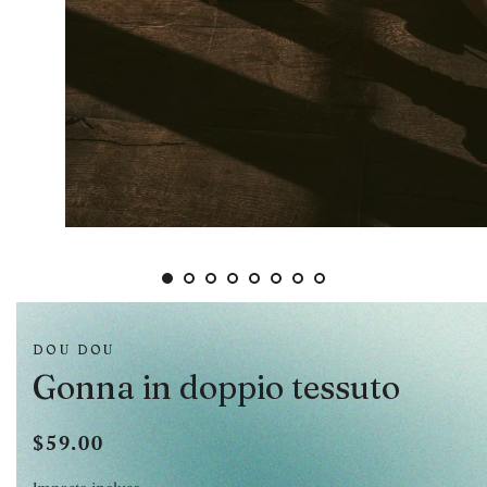
DOU DOU
Gonna in doppio tessuto
$59.00
Prezzo
Prezzo
di
scontato