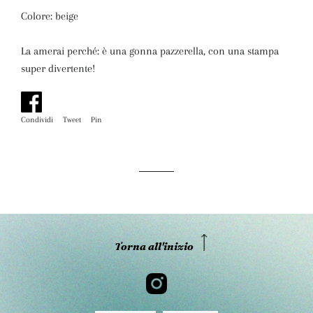
Colore: beige
La amerai perché: è una gonna pazzerella, con una stampa
super divertente!
Condividi
Condividi
Tweet
Twitta
Pin
Pinna
su
su
su
Facebook
Twitter
Pinterest
Torna all'inizio