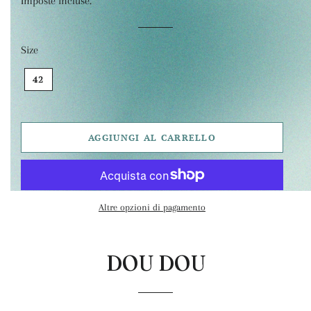
Imposte incluse.
listino
Size
42
AGGIUNGI AL CARRELLO
Altre opzioni di pagamento
DOU DOU