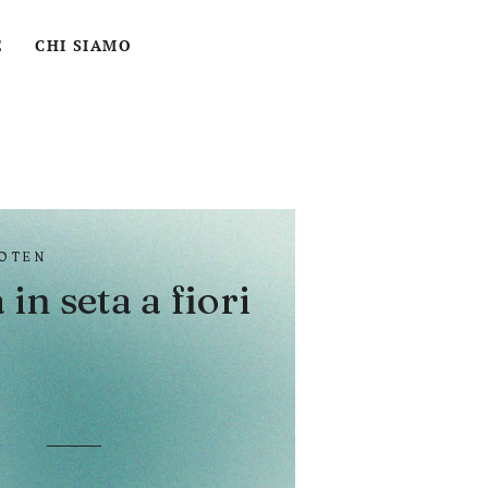
ACCEDI
CERCA
CARRELLO
E
CHI SIAMO
NOTEN
in seta a fiori