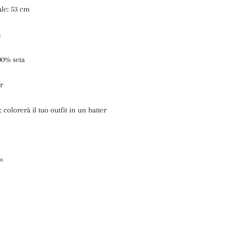
ale: 53 cm
m
00% seta
r
colorerà il tuo outfit in un batter
itta
in
Pinna
su
itter
Pinterest