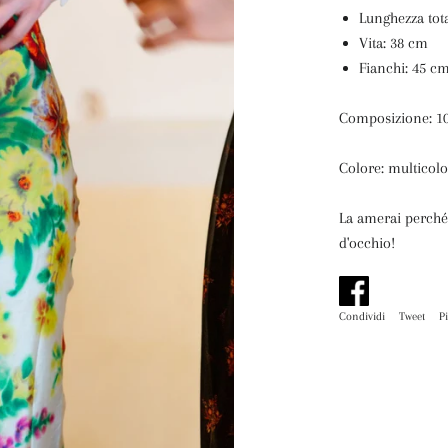
Lunghezza tot
Vita: 38 cm
Fianchi: 45 c
Composizione: 1
Colore: multicolo
La amerai perché: 
d'occhio!
Condividi
Condividi
Tweet
Tw
P
su
su
Facebook
Tw