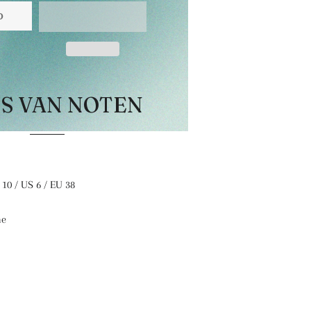
O
ES VAN NOTEN
 10 / US 6 / EU 38
me