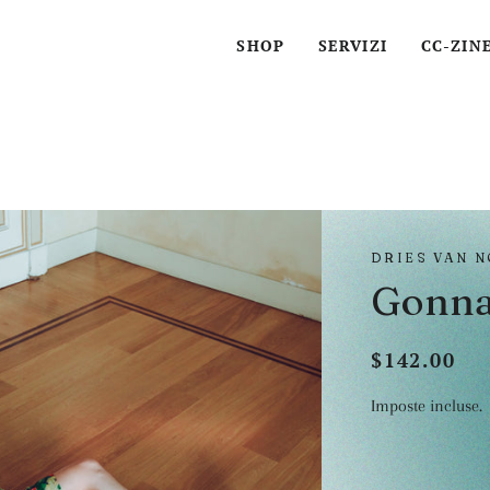
SHOP
SERVIZI
CC-ZIN
DRIES VAN 
Gonna 
$142.00
Prezzo
Prezzo
di
scontato
Imposte incluse.
listino