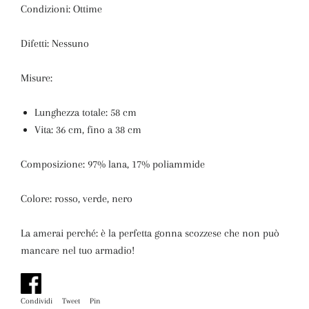
Condizioni: Ottime
Difetti: Nessuno
Misure:
Lunghezza totale: 58 cm
Vita: 36 cm, fino a 38 cm
Composizione: 97% lana, 17% poliammide
Colore: rosso, verde, nero
La amerai perché:
è la perfetta gonna scozzese che non può
mancare nel tuo armadio!
Condividi
Condividi
Tweet
Twitta
Pin
Pinna