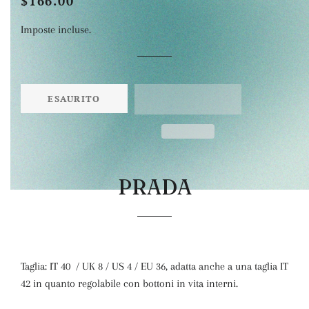
$166.00
di
scontato
Imposte incluse.
listino
ESAURITO
PRADA
Taglia: IT 40 / UK 8 / US 4 / EU 36, adatta anche a una taglia IT
42 in quanto regolabile con bottoni in vita interni.