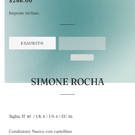
$266.00
di
scontato
Imposte incluse.
listino
ESAURITO
SIMONE ROCHA
Taglia: IT 40
/ UK 8 / US 4 / EU 36
Condizioni: Nuovo con cartellino