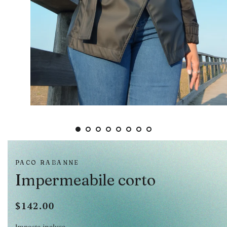
PACO RABANNE
Impermeabile corto
$142.00
Prezzo
Prezzo
di
scontato