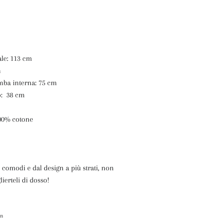
ale: 113 cm
m
mba interna: 75 cm
lo: 38 cm
00% cotone
 comodi e dal design a più strati, non
lierteli di dosso!
itta
in
Pinna