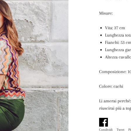
Misure:
Vita: 37 cm
Lunghezza tot
Fianchi: 53 c
Lunghezza ga
Altezza caval
Composizione: 1
Colore: cachi
Li amerai perché:
riuscirai più a tog
Condividi
Condividi
Tweet
Tw
P