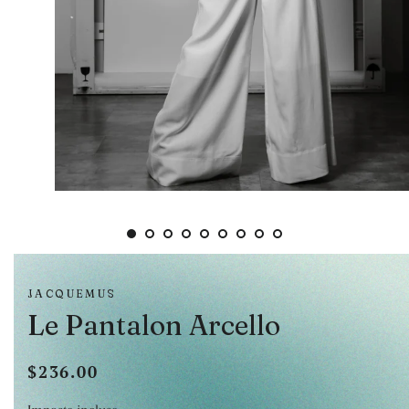
JACQUEMUS
Le Pantalon Arcello
$236.00
Prezzo
Prezzo
di
scontato