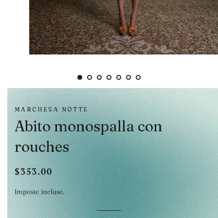
MARCHESA NOTTE
Abito monospalla con
rouches
$353.00
Prezzo
Prezzo
di
scontato
Imposte incluse.
listino