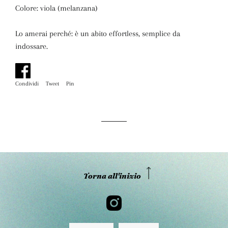
Colore: viola (melanzana)
Lo amerai perché: è un abito effortless, semplice da
indossare.
Condividi
Condividi
Tweet
Twitta
Pin
Pinna
su
su
su
Facebook
Twitter
Pinterest
Torna all'inizio