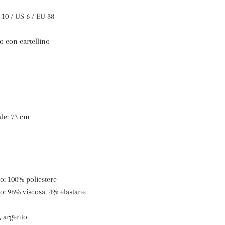
 10 / US 6 / EU 38
o con cartellino
ale: 73 cm
o: 100% poliestere
no: 96% viscosa, 4% elastane
o, argento