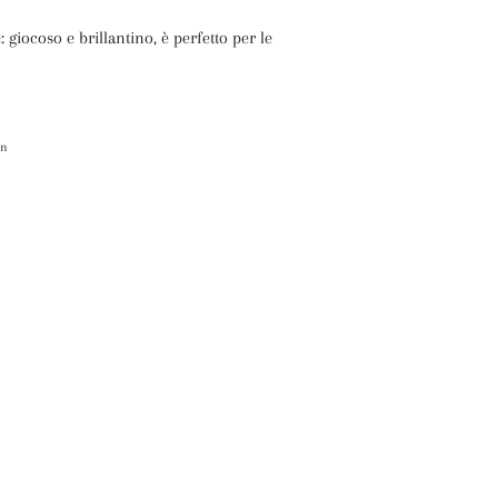
 giocoso e brillantino, è perfetto per le
itta
in
Pinna
su
itter
Pinterest