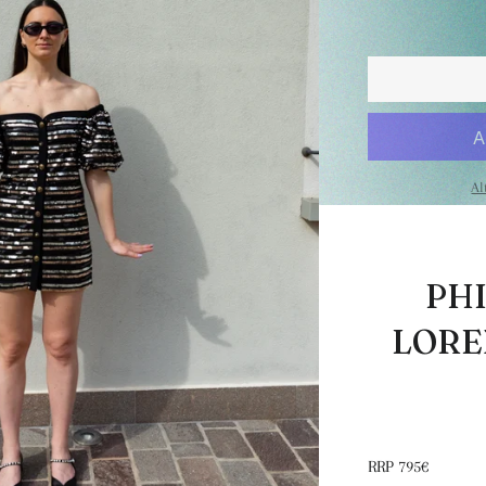
Al
PH
LORE
RRP 795€