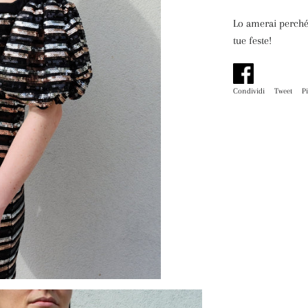
Lo amerai perché:
tue feste!
Condividi
Condividi
Tweet
Tw
P
su
su
Facebook
Tw