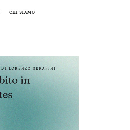
ACCEDI
CERCA
CARRELLO
E
CHI SIAMO
 DI LORENZO SERAFINI
bito in
tes