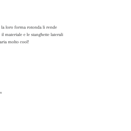
 la loro forma rotonda li rende
il materiale e le stanghette laterali
aria molto cool!
itta
in
Pinna
su
itter
Pinterest