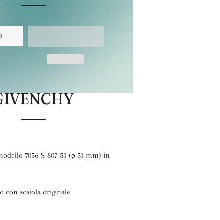
O
GIVENCHY
 modello 7056-S-807-51 (ø 51 mm) in
o con scatola originale