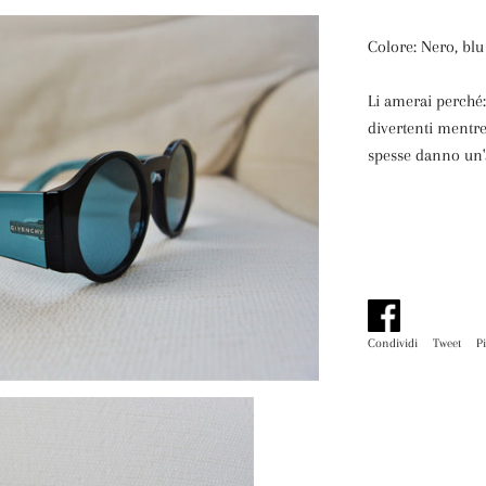
Colore: Nero, blu
Li amerai perché:
divertenti mentre 
spesse danno un'
Condividi
Condividi
Tweet
Tw
P
su
su
Facebook
Tw