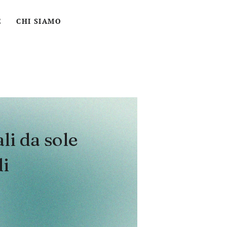
ACCEDI
CERCA
CARRELLO
E
CHI SIAMO
li da sole
i