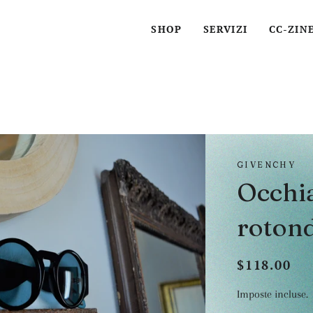
SHOP
SERVIZI
CC-ZIN
GIVENCHY
Occhia
rotond
$118.00
Prezzo
Prezzo
di
scontato
Imposte incluse.
listino