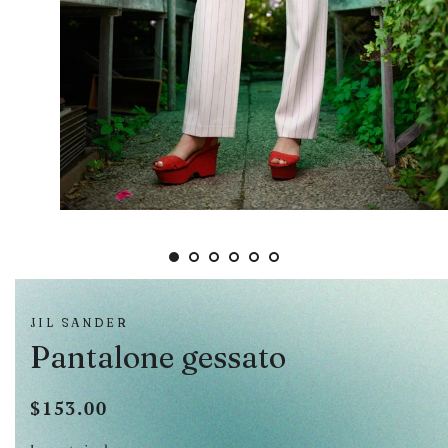
JIL SANDER
Pantalone gessato
$153.00
Prezzo
Prezzo
di
scontato