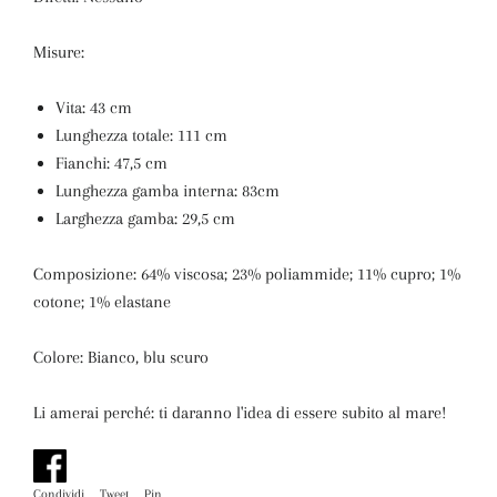
Misure:
Vita: 43 cm
Lunghezza totale: 111 cm
Fianchi: 47,5 cm
Lunghezza gamba interna: 83cm
Larghezza gamba: 29,5 cm
Composizione: 64% viscosa; 23% poliammide; 11% cupro; 1%
cotone; 1% elastane
Colore: Bianco, blu scuro
Li amerai perché: ti daranno l'idea di essere subito al mare!
Condividi
Condividi
Tweet
Twitta
Pin
Pinna