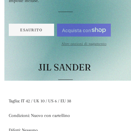
Imposte incluse.
listino
ESAURITO
Altre opzioni di pagamento
JIL SANDER
Taglia: IT 42 / UK 10 / US 6 / EU 38
Condizioni: Nuovo con cartellino
Difetti: Nessuno