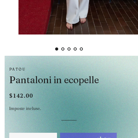
PATOU
Pantaloni in ecopelle
$142.00
Prezzo
Prezzo
di
scontato
Imposte incluse.
listino