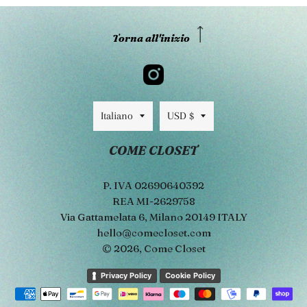
Torna all'inizio
Lingua
Valuta
Italiano
USD $
COME CLOSET
P. IVA 02690640392
REA MI-2629758
Via Gattamelata 6, Milano 20149 ITALY
hello@comecloset.com
© 2026,
Come Closet
Metodi
Privacy Policy
Cookie Policy
di