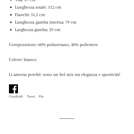
Lunghezza totale: 112 cm
Fianchi: 51,5 cm
Lunghezza gamba interna: 79 cm
Larghezza gamba: 29 cm
Composizione: 60% poliuretano, 40% poliestere
Colore: bianco
Li amerai perché:
sono un bel mix tra eleganza e sportività!
Condividi
Condividi
Tweet
Twitta
Pin
Pinna
su
su
su
Facebook
Twitter
Pinterest