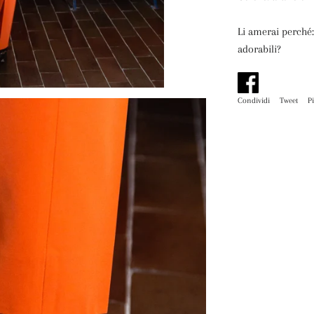
Li amerai perché:
adorabili?
Condividi
Condividi
Tweet
Tw
P
su
su
Facebook
Tw