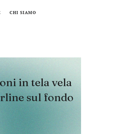
ACCEDI
CERCA
CARRELLO
E
CHI SIAMO
oni in tela vela
rline sul fondo