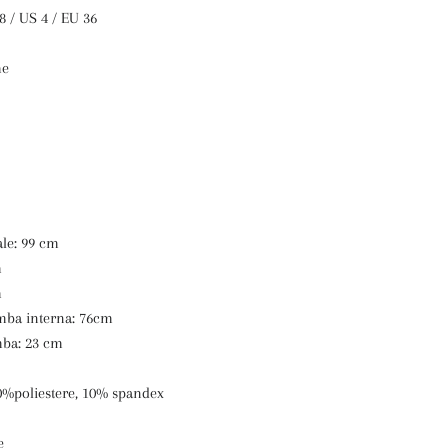
K 8 / US 4 / EU 36
me
ale: 99 cm
m
m
mba interna: 76cm
mba: 23 cm
0%poliestere, 10% spandex
ne