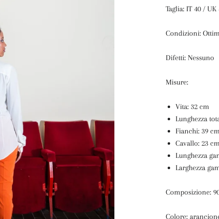
Taglia: IT 40 / U
Condizioni: Otti
Difetti: Nessuno
Misure:
Vita: 32 cm
Lunghezza tot
Fianchi: 39 c
Cavallo: 23 c
Lunghezza ga
Larghezza ga
Composizione: 9
Colore: arancio