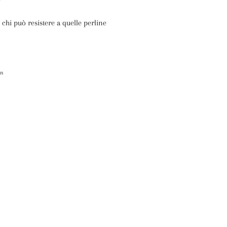
 chi può resistere a quelle perline
itta
in
Pinna
su
itter
Pinterest