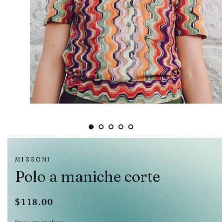
MISSONI
Polo a maniche corte
$118.00
Prezzo
Prezzo
di
scontato