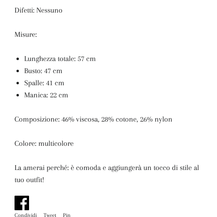
Difetti: Nessuno
Misure:
Lunghezza totale: 57 cm
Busto: 47 cm
Spalle: 41 cm
Manica: 22 cm
Composizione: 46% viscosa, 28% cotone, 26% nylon
Colore: multicolore
La amerai perché: è comoda e aggiungerà un tocco di stile al
tuo outfit!
Condividi
Condividi
Tweet
Twitta
Pin
Pinna