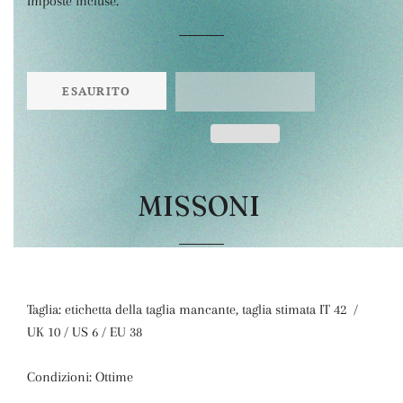
Imposte incluse.
listino
ESAURITO
MISSONI
Taglia: etichetta della taglia mancante, taglia stimata IT 42 /
UK 10 / US 6 / EU 38
Condizioni: Ottime