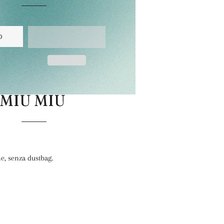
O
MIU MIU
me, senza dustbag.