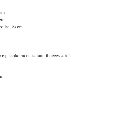
 cm
 cm
colla: 123 cm
 è piccola ma ci sta tutto il necessario!
itta
in
Pinna
su
itter
Pinterest