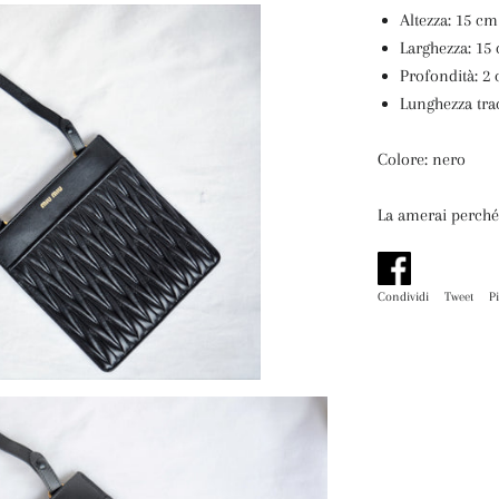
Altezza: 15 cm
Larghezza: 15
Profondità: 2
Lunghezza tra
Colore: nero
La amerai perché:
Condividi
Condividi
Tweet
Tw
P
su
su
Facebook
Tw