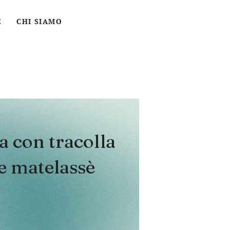
ACCEDI
CERCA
CARRELLO
E
CHI SIAMO
a con tracolla
le matelassè