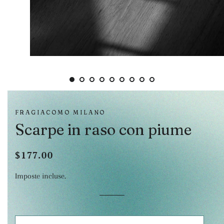
FRAGIACOMO MILANO
Scarpe in raso con piume
$177.00
Prezzo
Prezzo
di
scontato
Imposte incluse.
listino