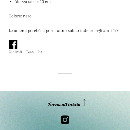
Altezza tacco: 10 cm
Colore: nero
Le amerai perché:
ti porteranno subito indietro agli anni '20!
Condividi
Condividi
Tweet
Twitta
Pin
Pinna
su
su
su
Facebook
Twitter
Pinterest
Torna all'inizio