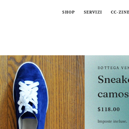
SHOP
SERVIZI
CC-ZIN
BOTTEGA VE
Sneake
camos
$118.00
Prezzo
Prezzo
di
scontato
Imposte incluse.
listino