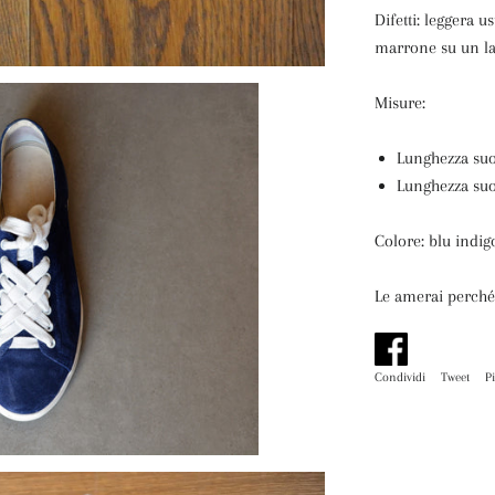
Difetti: leggera 
marrone su un lac
Misure:
Lunghezza suo
Lunghezza suo
Colore: blu indig
Le amerai perché
Condividi
Condividi
Tweet
Tw
P
su
su
Facebook
Tw