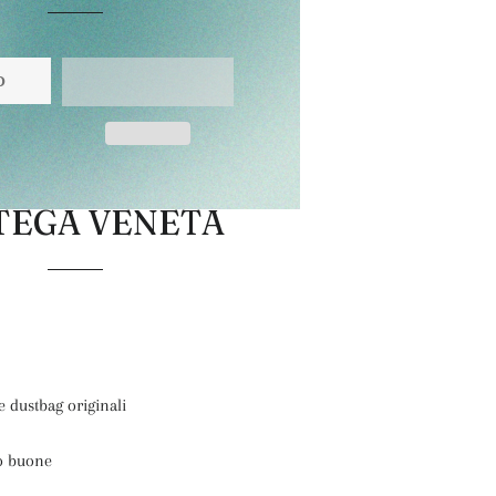
O
TEGA VENETA
 e dustbag originali
o buone