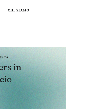
ACCEDI
CERCA
CARRELLO
E
CHI SIAMO
NETA
rs in
cio