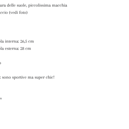
usura delle suole, piccolissima macchia
cio (vedi foto)
la interna: 26,5 cm
la esterna: 28 cm
o
: sono sportive ma super chic!
itta
in
Pinna
su
itter
Pinterest