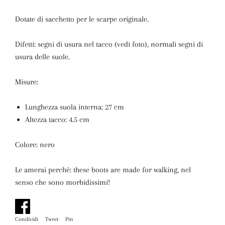
Dotate di sacchetto per le scarpe originale.
Difetti: segni di usura nel tacco (vedi foto), normali segni di
usura delle suole.
Misure:
Lunghezza suola interna: 27 cm
Altezza tacco: 4.5 cm
Colore: nero
Le amerai perché: these boots are made for walking, nel
senso che sono morbidissimi!
Condividi
Condividi
Tweet
Twitta
Pin
Pinna