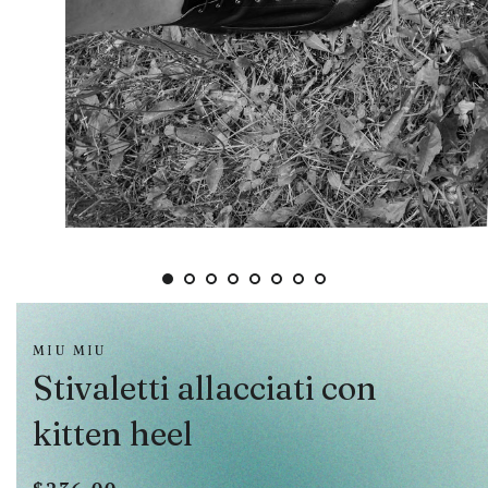
MIU MIU
Stivaletti allacciati con
kitten heel
Prezzo
Prezzo