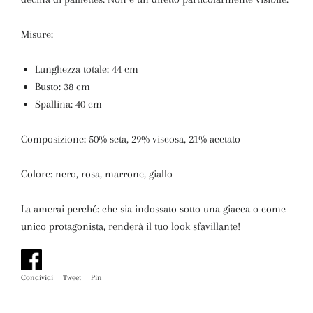
Misure:
Lunghezza totale: 44 cm
Busto: 38 cm
Spallina: 40 cm
Composizione: 50% seta, 29% viscosa, 21% acetato
Colore: nero, rosa, marrone, giallo
La amerai perché: che sia indossato sotto una giacca o come
unico protagonista, renderà il tuo look sfavillante!
Condividi
Condividi
Tweet
Twitta
Pin
Pinna
su
su
su
Facebook
Twitter
Pinterest