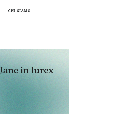
ACCEDI
CERCA
CARRELLO
E
CHI SIAMO
ane in lurex