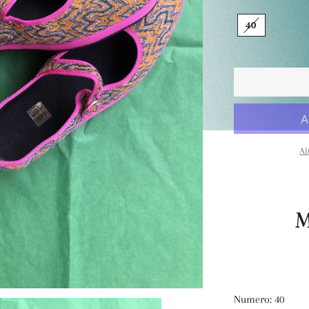
40
Al
M
Numero: 40