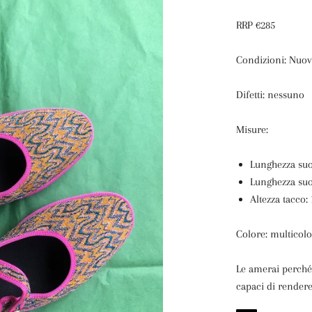
RRP €285
Condizioni: Nuov
Difetti: nessuno
Misure:
Lunghezza suo
Lunghezza suo
Altezza tacco:
Colore: multicol
Le amerai perché:
capaci di rendere