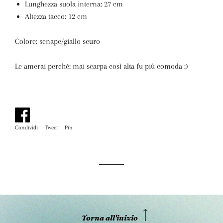
Lunghezza suola interna: 27 cm
Altezza tacco: 12 cm
Colore: senape/giallo scuro
Le amerai perché: mai scarpa così alta fu più comoda :)
Condividi
Condividi
Tweet
Twitta
Pin
Pinna
su
su
su
Facebook
Twitter
Pinterest
Torna all'inizio