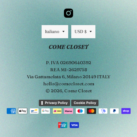
Lingua
Valuta
Italiano
USD $
COME CLOSET
P. IVA 02690640392
REA MI-2629758
Via Gattamelata 6, Milano 20149 ITALY
hello@comecloset.com
© 2026,
Come Closet
Metodi
Privacy Policy
Cookie Policy
di
pagamento