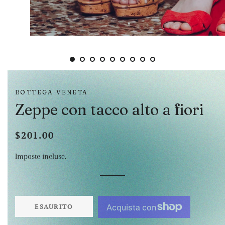
BOTTEGA VENETA
Zeppe con tacco alto a fiori
$201.00
Prezzo
Prezzo
di
scontato
Imposte incluse.
listino
ESAURITO