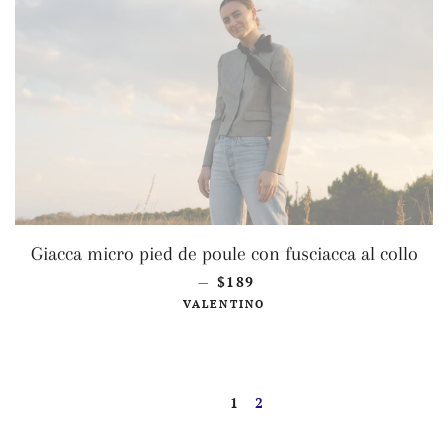
Giacca micro pied de poule con fusciacca al collo
PREZZO DI LISTINO
$189
—
VALENTINO
1
2
PRECEDENTE