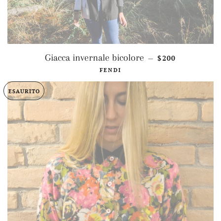
PREZZO DI LIS
Giacca invernale bicolore
$200
—
FENDI
ESAURITO