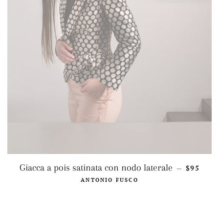
PREZZO 
Giacca a pois satinata con nodo laterale
$95
—
ANTONIO FUSCO