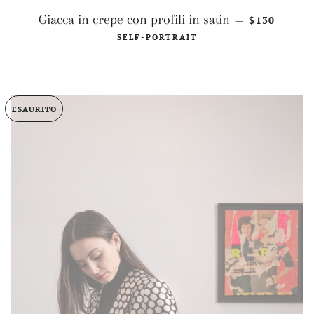
PREZZO DI
Giacca in crepe con profili in satin
$130
—
SELF-PORTRAIT
ESAURITO