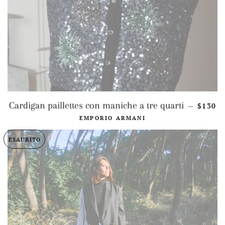
PREZZ
Cardigan paillettes con maniche a tre quarti
$130
—
EMPORIO ARMANI
ESAURITO