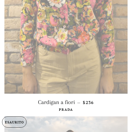
PREZZO DI LISTINO
Cardigan a fiori
$236
—
PRADA
ESAURITO